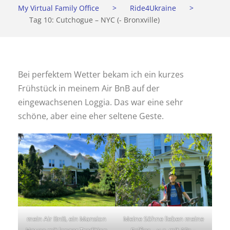
My Virtual Family Office
>
Ride4Ukraine
>
Tag 10: Cutchogue – NYC (- Bronxville)
Bei perfektem Wetter bekam ich ein kurzes
Frühstück in meinem Air BnB auf der
eingewachsenen Loggia. Das war eine sehr
schöne, aber eine eher seltene Geste.
mein Air BnB, ein Mansion
Meine Söhne lieben meine
House mit langer Tradition
Selfies – v.a. mit 10s –