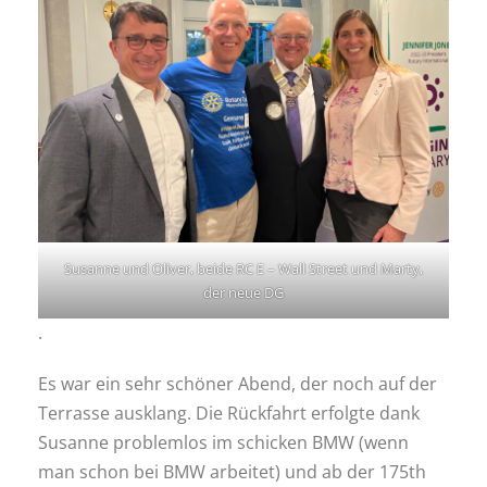
Susanne und Oliver, beide RC E – Wall Street und Marty,
der neue DG
.
Es war ein sehr schöner Abend, der noch auf der
Terrasse ausklang. Die Rückfahrt erfolgte dank
Susanne problemlos im schicken BMW (wenn
man schon bei BMW arbeitet) und ab der 175th