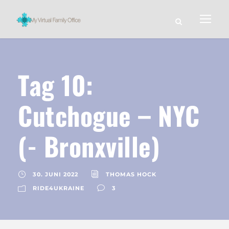
Tag 10:
Cutchogue – NYC
(- Bronxville)
30. JUNI 2022
THOMAS HOCK
RIDE4UKRAINE
3