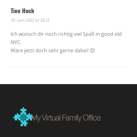
Tine Hock
30. Juni 2022 at 18:21
Ich wünsch dir noch richtig viel Spaß in good old
NYC.
Wäre jetzt doch sehr gerne dabei! 😊